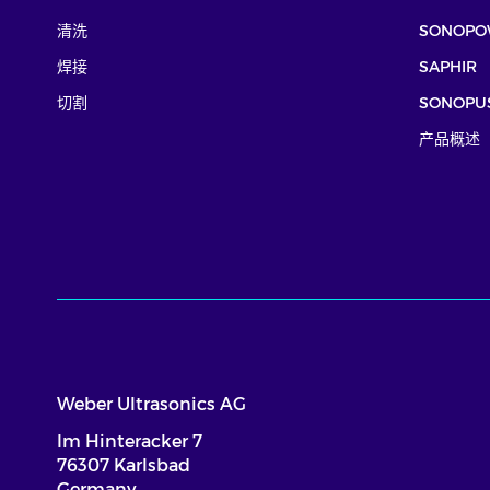
清洗
SONOPO
焊接
SAPHIR
切割
SONOPU
产品概述
Weber Ultrasonics AG
Im Hinteracker 7
76307 Karlsbad
Germany